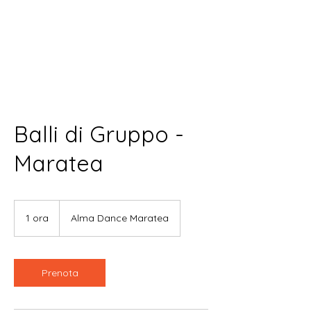
Balli di Gruppo -
Maratea
1 ora
1
Alma Dance Maratea
o
r
Prenota