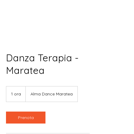
Danza Terapia -
Maratea
1 ora
1
Alma Dance Maratea
o
r
Prenota