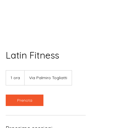
Latin Fitness
1 ora
1
Via Palmiro Togliatti
o
r
Prenota