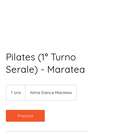
Pilates (1° Turno
Serale) - Maratea
1 ora
1
Alma Dance Maratea
o
r
Prenota